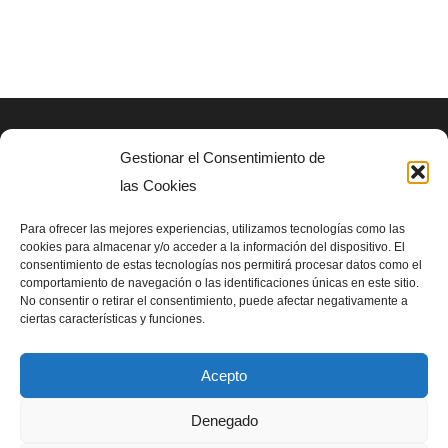
variantes.
va
Las
L
opciones
op
se
s
pueden
p
Gestionar el Consentimiento de
AVISO LEGAL
elegir
el
las Cookies
en
e
Politica de privacidad
la
la
Para ofrecer las mejores experiencias, utilizamos tecnologías como las
cookies para almacenar y/o acceder a la información del dispositivo. El
página
pá
consentimiento de estas tecnologías nos permitirá procesar datos como el
SIGUENOS EN
de
d
comportamiento de navegación o las identificaciones únicas en este sitio.
No consentir o retirar el consentimiento, puede afectar negativamente a
producto
pr
ciertas características y funciones.
Acepto
Denegado