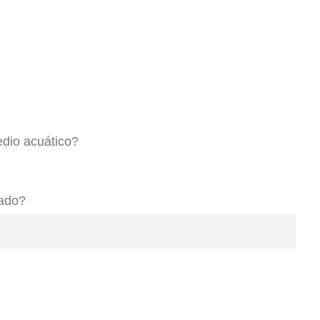
edio acuático?
zado?