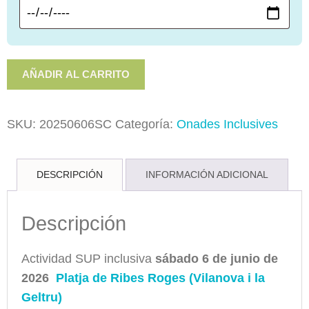
Actividad
AÑADIR AL CARRITO
Tots
Som
SKU:
20250606SC
Categoría:
Onades Inclusives
de
Cor
sábado
DESCRIPCIÓN
INFORMACIÓN ADICIONAL
6
de
Descripción
junio
de
Actividad SUP inclusiva
sábado
6 de junio de
2026
2026
Platja de Ribes Roges (Vilanova i la
cantidad
Geltru)