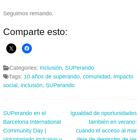
Seguimos remando.
Comparte esto:
Categories:
Inclusión
,
SUPerando
Tags:
10 años de superando
,
comunidad
,
Impacto
social
,
inclusión
,
SUPerando
Navegación
SUPerando en el
Igualdad de oportunidades
de
Barcelona International
también en verano:
entradas
Community Day |
cuando el acceso al mar
Voluntariado inclusivo y
deja de depender de las