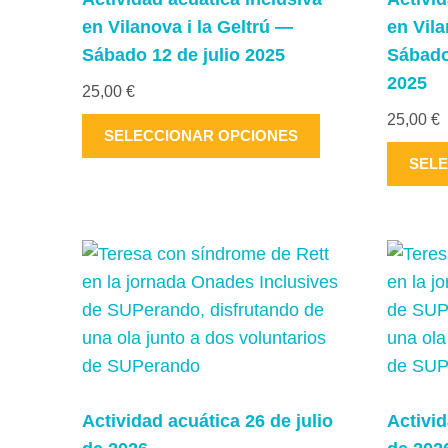
en Vilanova i la Geltrú —
en Vila
Sábado 12 de julio 2025
Sábado
2025
25,00
€
25,00
€
Este
SELECCIONAR OPCIONES
producto
SELE
tiene
múltiples
variantes.
Las
opciones
se
pueden
elegir
en
Actividad acuática 26 de julio
Activid
la