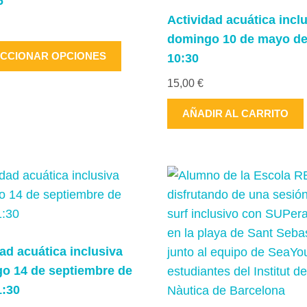
6
la
Actividad acuática incl
página
domingo 10 de mayo de
de
Este
CCIONAR OPCIONES
10:30
producto
producto
15,00
€
tiene
múltiples
AÑADIR AL CARRITO
variantes.
Las
opciones
se
pueden
elegir
en
ad acuática inclusiva
la
o 14 de septiembre de
página
1:30
de