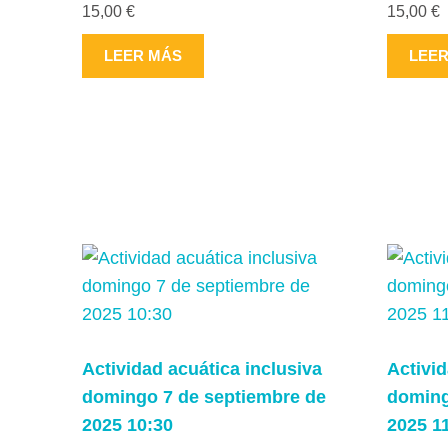
15,00
€
15,00
€
producto
LEER MÁS
LEE
Actividad acuática inclusiva
Activid
domingo 7 de septiembre de
doming
2025 10:30
2025 1