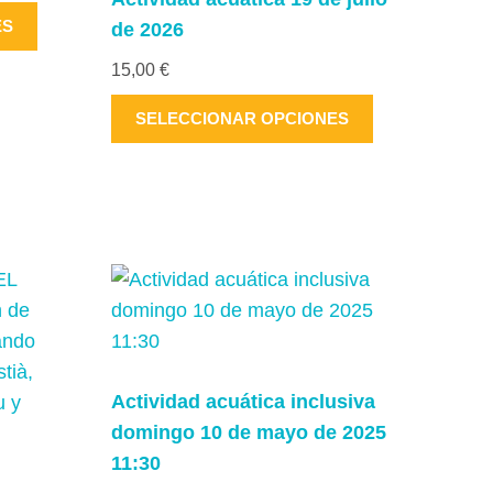
Este
ES
de 2026
producto
15,00
€
tiene
múltiples
Este
SELECCIONAR OPCIONES
variantes.
producto
Las
tiene
opciones
múltiples
se
variantes.
pueden
Las
elegir
opciones
en
se
la
pueden
página
elegir
Actividad acuática inclusiva
de
en
domingo 10 de mayo de 2025
producto
la
11:30
página