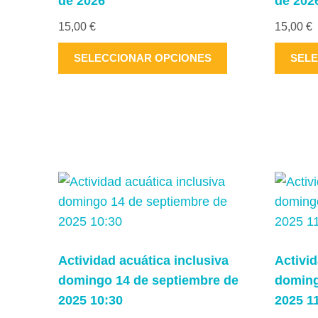
de 2026
de 202
página
15,00
€
15,00
€
de
producto
Este
SELECCIONAR OPCIONES
SELE
producto
tiene
múltiples
variantes.
Las
opciones
se
pueden
elegir
en
Actividad acuática inclusiva
Activid
la
domingo 14 de septiembre de
doming
página
2025 10:30
2025 1
de