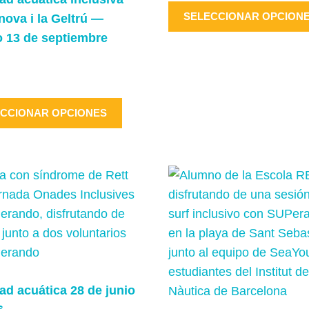
SELECCIONAR OPCION
nova i la Geltrú —
 13 de septiembre
Este
CCIONAR OPCIONES
producto
tiene
múltiples
variantes.
Las
opciones
se
pueden
elegir
ad acuática 28 de junio
en