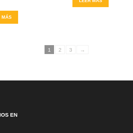
LEER MÁS
R MÁS
1
2
3
→
NOS EN