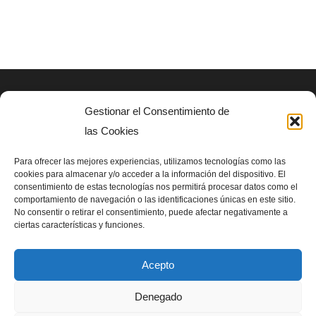
variantes.
Las
opciones
se
pueden
Gestionar el Consentimiento de
AVISO LEGAL
elegir
las Cookies
en
Politica de privacidad
la
Para ofrecer las mejores experiencias, utilizamos tecnologías como las
cookies para almacenar y/o acceder a la información del dispositivo. El
página
consentimiento de estas tecnologías nos permitirá procesar datos como el
SIGUENOS EN
de
comportamiento de navegación o las identificaciones únicas en este sitio.
No consentir o retirar el consentimiento, puede afectar negativamente a
producto
ciertas características y funciones.
Acepto
Denegado