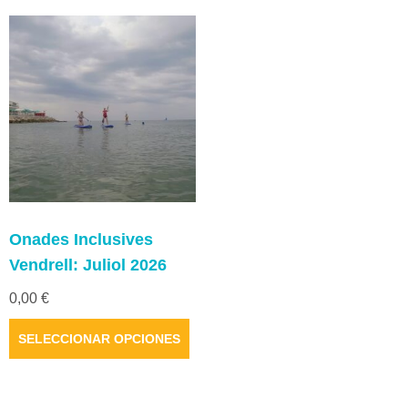
Onades Inclusives
Vendrell: Juliol 2026
0,00
€
Este
SELECCIONAR OPCIONES
producto
tiene
múltiples