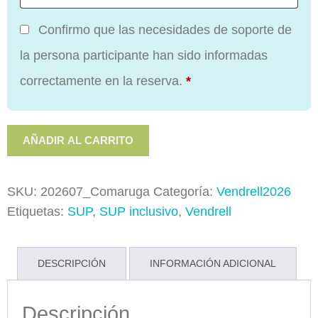
Confirmo que las necesidades de soporte de
la persona participante han sido informadas
correctamente en la reserva.
*
Onades
AÑADIR AL CARRITO
Inclusives
Vendrell:
SKU:
202607_Comaruga
Categoría:
Vendrell2026
Juliol
Etiquetas:
SUP
,
SUP inclusivo
,
Vendrell
2026
cantidad
DESCRIPCIÓN
INFORMACIÓN ADICIONAL
Descripción