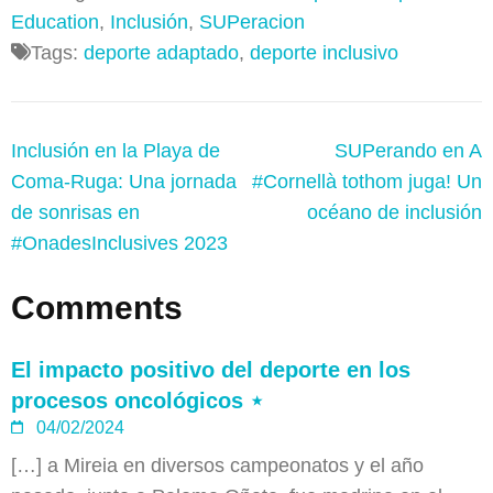
Education
,
Inclusión
,
SUPeracion
Tags:
deporte adaptado
,
deporte inclusivo
Navegación
Inclusión en la Playa de
SUPerando en A
de
Coma-Ruga: Una jornada
#Cornellà tothom juga! Un
entradas
de sonrisas en
océano de inclusión
#OnadesInclusives 2023
Comments
El impacto positivo del deporte en los
procesos oncológicos ⋆
04/02/2024
[…] a Mireia en diversos campeonatos y el año